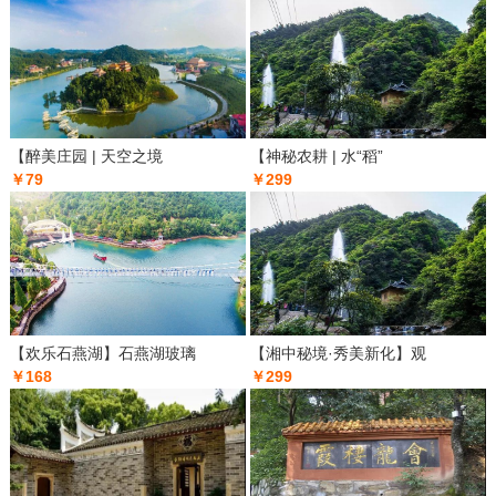
【醉美庄园 | 天空之境
【神秘农耕 | 水“稻”
￥79
￥299
【欢乐石燕湖】石燕湖玻璃
【湘中秘境·秀美新化】观
￥168
￥299