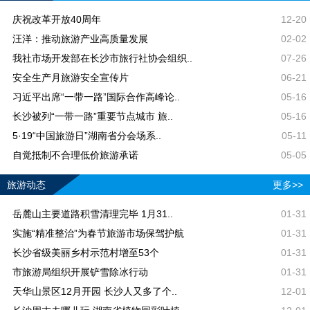
庆祝改革开放40周年
12-20
汪洋：推动旅游产业高质量发展
02-02
我社市场开发部在长沙市旅行社协会组织..
07-26
安全生产月旅游安全宣传片
06-21
习近平出席“一带一路”国际合作高峰论..
05-16
长沙被列“一带一路”重要节点城市 旅..
05-16
5·19“中国旅游日”湖南省分会场系..
05-11
自觉抵制不合理低价旅游承诺
05-05
旅游动态
更多>>
岳麓山主要道路积雪清理完毕 1月31..
01-31
实施“精准整治”为春节旅游市场保驾护航
01-31
长沙省级美丽乡村示范村增至53个
01-31
市旅游局组织开展铲雪除冰行动
01-31
天华山景区12月开园 长沙人又多了个..
12-01