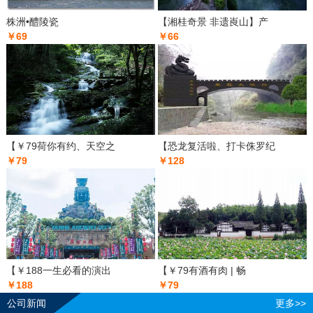
株洲•醴陵瓷
【湘桂奇景 非遗崀山】产
￥69
￥66
【￥79荷你有约、天空之
【恐龙复活啦、打卡侏罗纪
￥79
￥128
【￥188一生必看的演出
【￥79有酒有肉 | 畅
￥188
￥79
公司新闻
更多>>