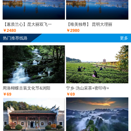
【蕙质兰心】昆大丽双飞一
【唯美独尊】 昆明大理丽
￥2480
￥2980
热门推荐线路
更多
周洛蝴蝶古装文化节&浏阳
宁乡·沩山采茶+密印寺+
￥69
￥69