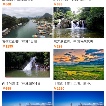
￥868
￥899
古镇江山荟（桂林4日游）
东方夏威夷、中国马尔代夫
￥1199
￥299
向往的漓江（桂林阳朔4日
【滇西往事】昆明、腾冲、
￥699
￥1280