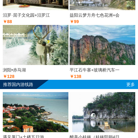
汨罗·屈子文化园+汨罗江
益阳云梦方舟七色花洲+会
￥88
￥99
浏阳•赤马湖
平江石牛寨+玻璃桥汽车一
￥128
￥138
推荐国内游线路
更多
遇见厦门+土楼五日游
醉美小桂林（桂林阳朔4日