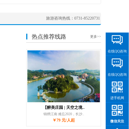
旅游咨询热线：0731-85220731
热点推荐线路
更多>>
在线QQ咨询
在线QQ咨询
进手机网
【醉美庄园 | 天空之境..
锦绣江南 难忘2020，长沙..
￥79 元/人起
微信关注