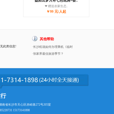
益阳云梦方舟七色花洲+会..
❤ 赠送农家生态..
￥99 元/人起
其他帮助
暂无此类信息!
·长沙机场如何办理乘机《临时
·张家界最佳旅游季节？
旅行
湖南省长沙市天心区赤岭路272号205室
5220731 15173141898