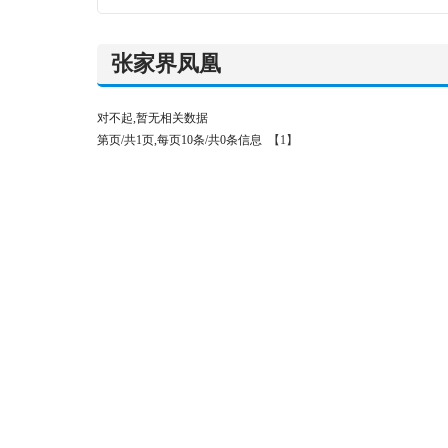
张家界凤凰
对不起,暂无相关数据
第页/共1页,每页10条/共0条信息
【1】