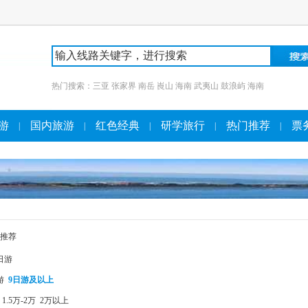
热门搜索：
三亚
张家界
南岳
崀山
海南
武夷山
鼓浪屿
海南
游
国内旅游
红色经典
研学旅行
热门推荐
票
|
|
|
|
|
推荐
日游
游
9日游及以上
1.5万-2万
2万以上