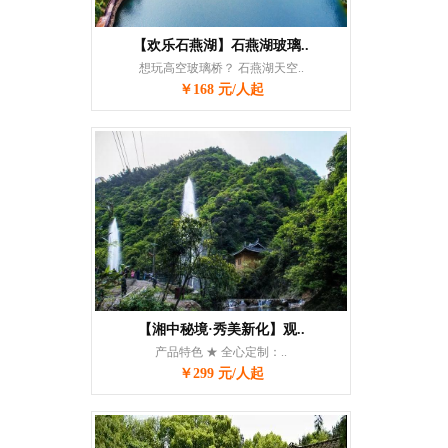
【欢乐石燕湖】石燕湖玻璃..
想玩高空玻璃桥？ 石燕湖天空..
￥168 元/人起
【湘中秘境·秀美新化】观..
产品特色 ★ 全心定制：..
￥299 元/人起