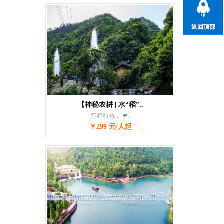
返回顶部
【神秘农耕 | 水“稻”..
行程特色： ❤..
￥299 元/人起