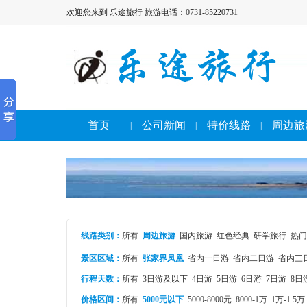
欢迎您来到 乐途旅行 旅游电话：0731-85220731
首页
公司新闻
特价线路
周边旅
|
|
|
线路类别
：
所有
周边旅游
国内旅游
红色经典
研学旅行
热门
景区区域：
所有
张家界凤凰
省内一日游
省内二日游
省内三
行程天数：
所有
3日游及以下
4日游
5日游
6日游
7日游
8日
价格区间：
所有
5000元以下
5000-8000元
8000-1万
1万-1.5万