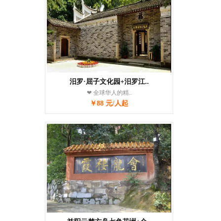
汨罗·屈子文化园+汨罗江..
❤ 全球华人的精..
￥88 元/人起