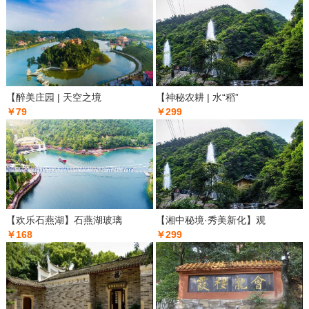
【醉美庄园 | 天空之境
【神秘农耕 | 水“稻”
￥79
￥299
【欢乐石燕湖】石燕湖玻璃
【湘中秘境·秀美新化】观
￥168
￥299