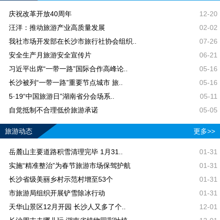
庆祝改革开放40周年
12-20
汪洋：推动旅游产业高质量发展
02-02
我社市场开发部在长沙市旅行社协会组织..
07-26
安全生产月旅游安全宣传片
06-21
习近平出席“一带一路”国际合作高峰论..
05-16
长沙被列“一带一路”重要节点城市 旅..
05-16
5·19“中国旅游日”湖南省分会场系..
05-11
自觉抵制不合理低价旅游承诺
05-05
旅游动态
更多>>
岳麓山主要道路积雪清理完毕 1月31..
01-31
实施“精准整治”为春节旅游市场保驾护航
01-31
长沙省级美丽乡村示范村增至53个
01-31
市旅游局组织开展铲雪除冰行动
01-31
天华山景区12月开园 长沙人又多了个..
12-01