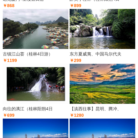
￥868
￥899
古镇江山荟（桂林4日游）
东方夏威夷、中国马尔代夫
￥1199
￥299
向往的漓江（桂林阳朔4日
【滇西往事】昆明、腾冲、
￥699
￥1280