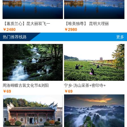
【蕙质兰心】昆大丽双飞一
【唯美独尊】 昆明大理丽
￥2480
￥2980
热门推荐线路
更多
周洛蝴蝶古装文化节&浏阳
宁乡·沩山采茶+密印寺+
￥69
￥69