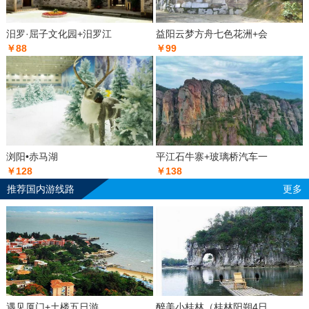
汨罗·屈子文化园+汨罗江
益阳云梦方舟七色花洲+会
￥88
￥99
浏阳•赤马湖
平江石牛寨+玻璃桥汽车一
￥128
￥138
推荐国内游线路
更多
遇见厦门+土楼五日游
醉美小桂林（桂林阳朔4日