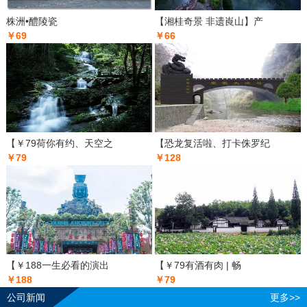
株洲•醴陵瓷
【湘桂奇景 非遗崀山】产
￥69
￥66
【￥79荷你有约、天空之
【恐龙复活啦、打卡侏罗纪
￥79
￥128
【￥188一生必看的演出
【￥79有酒有肉 | 畅
￥188
￥79
公司新闻
更多>>