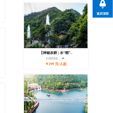
返回顶部
起
天
次
【神秘农耕 | 水“稻”..
行程特色： ❤..
￥299 元/人起
起
天
次