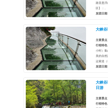
路亚悬浮
区】：..
发团日期
大峡谷
主要景点
行程特色
小时）集
美的自然
运索道（长
发团日期
大峡谷
日游
主要景点
行程特色