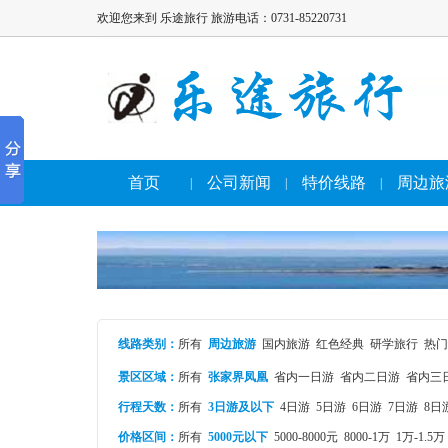
欢迎您来到 乐途旅行 旅游电话：0731-85220731
首页
公司新闻
特价线路
周边旅
|
|
|
线路类别
：
所有
周边旅游
国内旅游
红色经典
研学旅行
热门
景区区域：
所有
张家界凤凰
省内一日游
省内二日游
省内三
行程天数：
所有
3日游及以下
4日游
5日游
6日游
7日游
8日
价格区间：
所有
5000元以下
5000-8000元
8000-1万
1万-1.5万