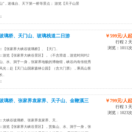
山”，迷魂台、天下第一桥等景点； 游览【天子山景
：
玻璃桥、天门山、玻璃栈道二日游
￥599元/人
行程 2 
浏览：1011
：
【张家界大峡谷玻璃桥】、【天门..
：
游览【张家界大峡谷景区】，（不含滑道，游览时间约2
山、水、洞于一身，张家界地貌的博物馆，峡谷内有传统秀
风光；赴【天门山国家森林公园】（含大门票），乘高山客
..
：
玻璃桥、张家界袁家界、天子山、金鞭溪三
￥799元/人
行程 3 
浏览：1023
：
大峡谷玻璃桥、张家界袁家界、天..
：
游览【张家界大峡谷景区】，赏集山、水、洞于一身，张