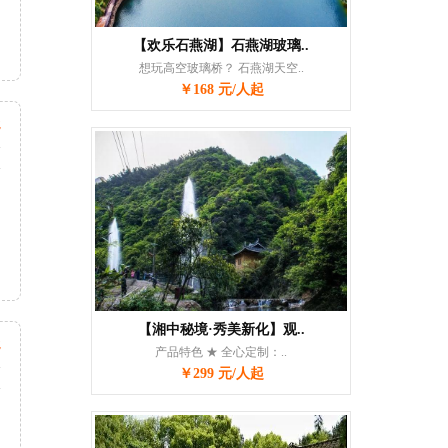
【欢乐石燕湖】石燕湖玻璃..
想玩高空玻璃桥？ 石燕湖天空..
￥168 元/人起
起
天
次
【湘中秘境·秀美新化】观..
起
产品特色 ★ 全心定制：..
天
￥299 元/人起
次