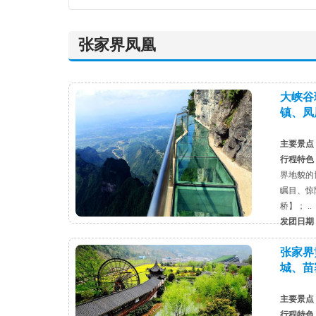
张家界凤凰
大峡谷
镇、凤
主要景点
行程特色
界地貌的
瞩目、惊
桥】； ..
发团日期
张家界
城、苗
主要景点
行程特色