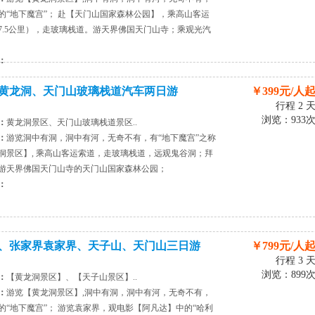
的“地下魔宫”； 赴【天门山国家森林公园】，乘高山客运
7.5公里），走玻璃栈道。游天界佛国天门山寺；乘观光汽
：
黄龙洞、天门山玻璃栈道汽车两日游
￥399元/人
行程 2 
浏览：933
：
黄龙洞景区、天门山玻璃栈道景区..
：
游览洞中有洞，洞中有河，无奇不有，有“地下魔宫”之称
洞景区】, 乘高山客运索道，走玻璃栈道，远观鬼谷洞；拜
游天界佛国天门山寺的天门山国家森林公园；
：
、张家界袁家界、天子山、天门山三日游
￥799元/人
行程 3 
浏览：899
：
【黄龙洞景区】、【天子山景区】..
：
游览【黄龙洞景区】,洞中有洞，洞中有河，无奇不有，
的“地下魔宫”； 游览袁家界，观电影【阿凡达】中的“哈利