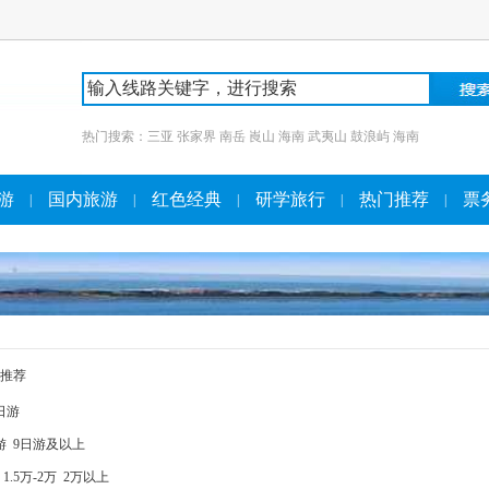
热门搜索：
三亚
张家界
南岳
崀山
海南
武夷山
鼓浪屿
海南
游
国内旅游
红色经典
研学旅行
热门推荐
票
|
|
|
|
|
推荐
日游
游
9日游及以上
1.5万-2万
2万以上