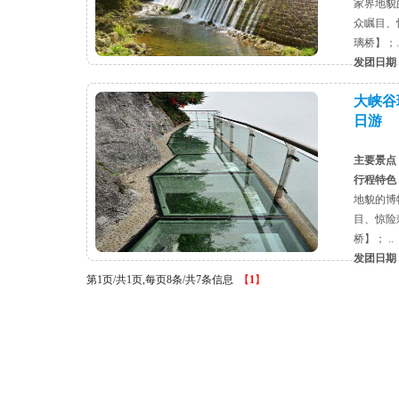
家界地貌
众瞩目、
璃桥】；.
发团日期
大峡谷
日游
主要景点
行程特色
地貌的博
目、惊险
桥】； ..
发团日期
第1页/共1页,每页8条/共7条信息
【
1
】