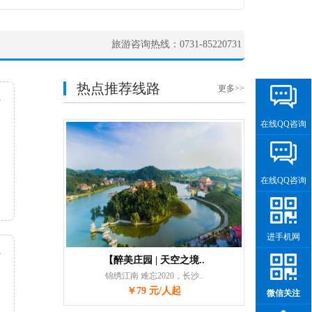
旅游咨询热线：0731-85220731
热点推荐线路
更多>>
起
天
次
在线QQ咨询
在线QQ咨询
进手机网
起
【醉美庄园 | 天空之境..
天
锦绣江南 难忘2020，长沙..
次
￥79 元/人起
微信关注