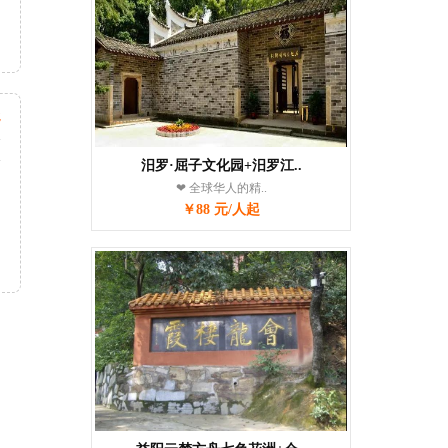
起
天
次
汨罗·屈子文化园+汨罗江..
❤ 全球华人的精..
￥88 元/人起