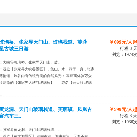
玻璃桥、张家界天门山、玻璃栈道、芙蓉
￥699元/人
凰古城三日游
行程 3 
浏览：1974
：
大峡谷玻璃桥、张家界天门山、玻..
：
游览【张家界大峡谷景区】，集山、水、洞于一身，张家
博物馆，峡谷内有传统秀美的自然风光； 零距离体验万众
险刺激的【张家界大峡谷玻璃桥】——亦名【云天渡.玻璃
：
黄龙洞、天门山玻璃栈道、芙蓉镇、凤凰古
￥599元/人
寨汽车三..
行程 3 
浏览：1036
：
张家界黄龙洞、天门山玻璃栈道、..
：
游览【黄龙洞景区】,洞中有洞，洞中有河，无奇不有，