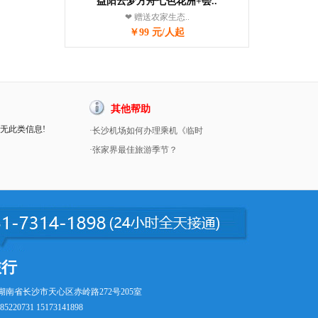
益阳云梦方舟七色花洲+会..
❤ 赠送农家生态..
￥99 元/人起
其他帮助
暂无此类信息!
·长沙机场如何办理乘机《临时
·张家界最佳旅游季节？
旅行
湖南省长沙市天心区赤岭路272号205室
5220731 15173141898