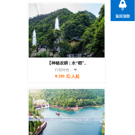
返回顶部
【神秘农耕 | 水“稻”..
行程特色： ❤..
￥299 元/人起