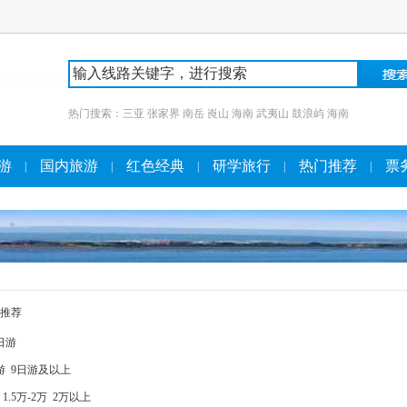
热门搜索：
三亚
张家界
南岳
崀山
海南
武夷山
鼓浪屿
海南
游
国内旅游
红色经典
研学旅行
热门推荐
票
|
|
|
|
|
推荐
日游
游
9日游及以上
1.5万-2万
2万以上