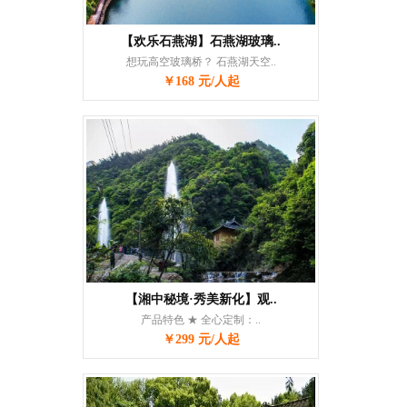
【欢乐石燕湖】石燕湖玻璃..
想玩高空玻璃桥？ 石燕湖天空..
￥168 元/人起
【湘中秘境·秀美新化】观..
产品特色 ★ 全心定制：..
￥299 元/人起