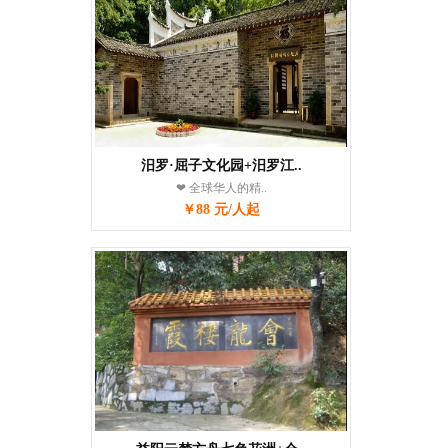
汨罗·屈子文化园+汨罗江..
❤ 全球华人的精..
￥88 元/人起