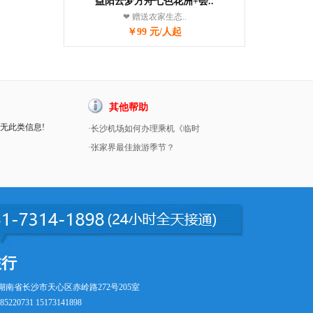
益阳云梦方舟七色花洲+会..
❤ 赠送农家生态..
￥99 元/人起
其他帮助
暂无此类信息!
·长沙机场如何办理乘机《临时
·张家界最佳旅游季节？
旅行
湖南省长沙市天心区赤岭路272号205室
5220731 15173141898