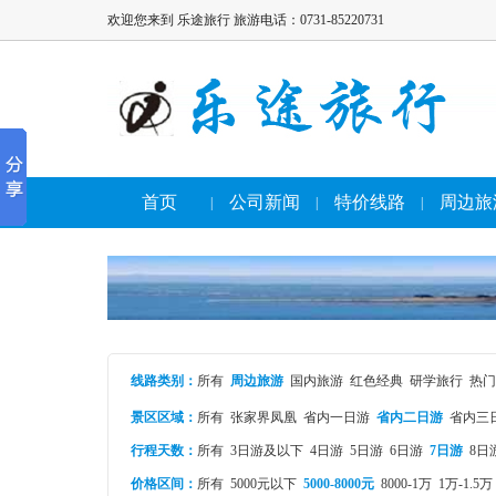
欢迎您来到 乐途旅行 旅游电话：0731-85220731
首页
公司新闻
特价线路
周边旅
|
|
|
线路类别
：
所有
周边旅游
国内旅游
红色经典
研学旅行
热门
景区区域：
所有
张家界凤凰
省内一日游
省内二日游
省内三
行程天数：
所有
3日游及以下
4日游
5日游
6日游
7日游
8日
价格区间：
所有
5000元以下
5000-8000元
8000-1万
1万-1.5万