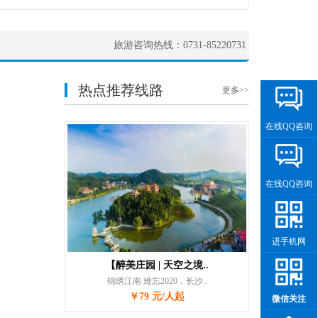
旅游咨询热线：0731-85220731
热点推荐线路
更多>>
在线QQ咨询
在线QQ咨询
进手机网
【醉美庄园 | 天空之境..
锦绣江南 难忘2020，长沙..
￥79 元/人起
微信关注