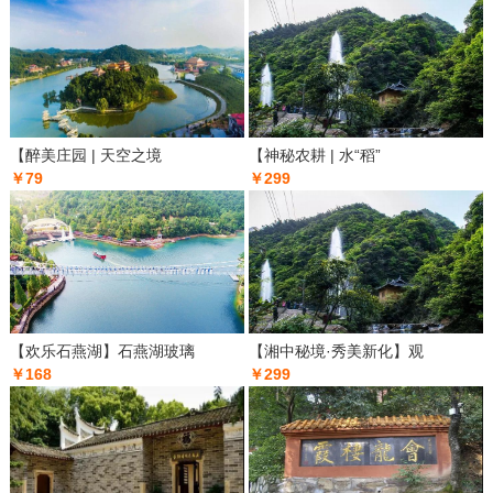
【醉美庄园 | 天空之境
【神秘农耕 | 水“稻”
￥79
￥299
【欢乐石燕湖】石燕湖玻璃
【湘中秘境·秀美新化】观
￥168
￥299