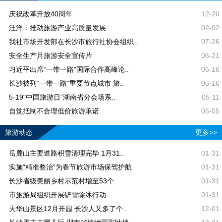
庆祝改革开放40周年
12-20
汪洋：推动旅游产业高质量发展
02-02
我社市场开发部在长沙市旅行社协会组织..
07-26
安全生产月旅游安全宣传片
06-21
习近平出席“一带一路”国际合作高峰论..
05-16
长沙被列“一带一路”重要节点城市 旅..
05-16
5·19“中国旅游日”湖南省分会场系..
05-11
自觉抵制不合理低价旅游承诺
05-05
旅游动态
更多>>
岳麓山主要道路积雪清理完毕 1月31..
01-31
实施“精准整治”为春节旅游市场保驾护航
01-31
长沙省级美丽乡村示范村增至53个
01-31
市旅游局组织开展铲雪除冰行动
01-31
天华山景区12月开园 长沙人又多了个..
12-01