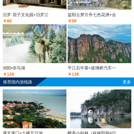
汨罗·屈子文化园+汨罗江
益阳云梦方舟七色花洲+会
￥88
￥99
浏阳•赤马湖
平江石牛寨+玻璃桥汽车一
￥128
￥138
推荐国内游线路
更多
遇见厦门+土楼五日游
醉美小桂林（桂林阳朔4日