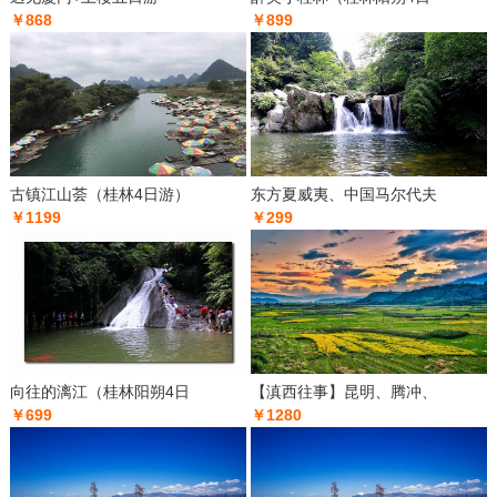
￥868
￥899
古镇江山荟（桂林4日游）
东方夏威夷、中国马尔代夫
￥1199
￥299
向往的漓江（桂林阳朔4日
【滇西往事】昆明、腾冲、
￥699
￥1280