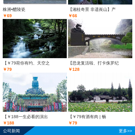
株洲•醴陵瓷
【湘桂奇景 非遗崀山】产
￥69
￥66
【￥79荷你有约、天空之
【恐龙复活啦、打卡侏罗纪
￥79
￥128
【￥188一生必看的演出
【￥79有酒有肉 | 畅
￥188
￥79
公司新闻
更多>>