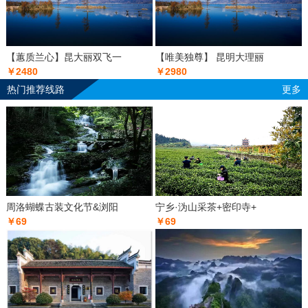
【蕙质兰心】昆大丽双飞一
【唯美独尊】 昆明大理丽
￥2480
￥2980
热门推荐线路
更多
周洛蝴蝶古装文化节&浏阳
宁乡·沩山采茶+密印寺+
￥69
￥69